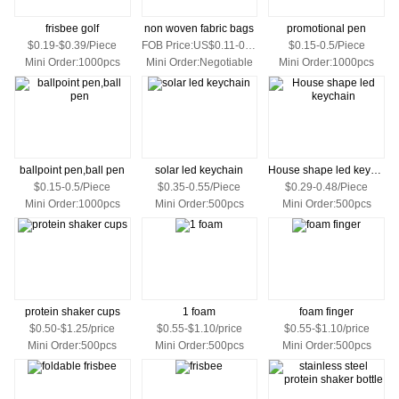
frisbee golf
non woven fabric bags
promotional pen
$0.19-$0.39/Piece
FOB Price:US$0.11-0.23/piece
$0.15-0.5/Piece
Mini Order:1000pcs
Mini Order:Negotiable
Mini Order:1000pcs
ballpoint pen,ball pen
solar led keychain
House shape led keychain
$0.15-0.5/Piece
$0.35-0.55/Piece
$0.29-0.48/Piece
Mini Order:1000pcs
Mini Order:500pcs
Mini Order:500pcs
protein shaker cups
1 foam
foam finger
$0.50-$1.25/price
$0.55-$1.10/price
$0.55-$1.10/price
Mini Order:500pcs
Mini Order:500pcs
Mini Order:500pcs